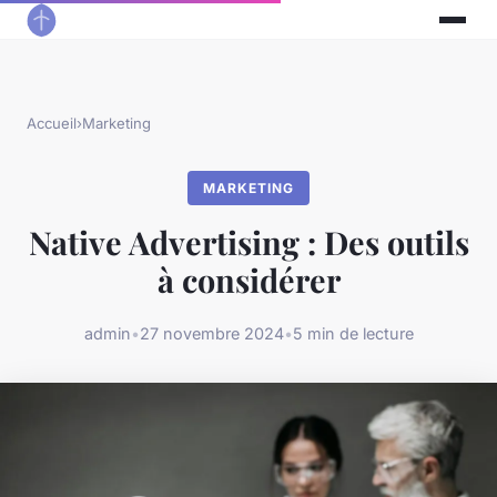
Accueil
›
Marketing
MARKETING
Native Advertising : Des outils
à considérer
admin
•
27 novembre 2024
•
5 min de lecture