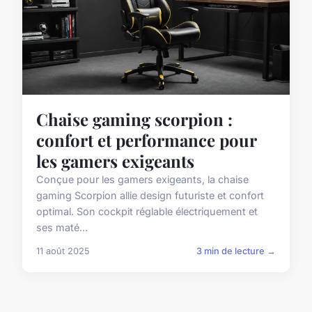
Chaise gaming scorpion :
confort et performance pour
les gamers exigeants
Conçue pour les gamers exigeants, la chaise
gaming Scorpion allie design futuriste et confort
optimal. Son cockpit réglable électriquement et
ses maté...
11 août 2025
3 min de lecture →