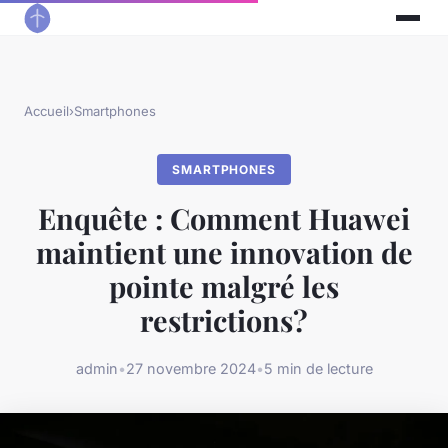
Accueil
›
Smartphones
SMARTPHONES
Enquête : Comment Huawei
maintient une innovation de
pointe malgré les
restrictions?
admin
•
27 novembre 2024
•
5 min de lecture